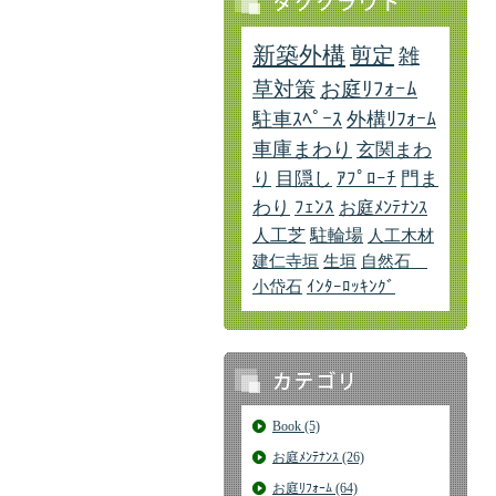
新築外構
剪定
雑
草対策
お庭ﾘﾌｫｰﾑ
駐車ｽﾍﾟｰｽ
外構ﾘﾌｫｰﾑ
車庫まわり
玄関まわ
り
目隠し
ｱﾌﾟﾛｰﾁ
門ま
わり
ﾌｪﾝｽ
お庭ﾒﾝﾃﾅﾝｽ
人工芝
駐輪場
人工木材
建仁寺垣
生垣
自然石
小岱石
ｲﾝﾀｰﾛｯｷﾝｸﾞ
Book (5)
お庭ﾒﾝﾃﾅﾝｽ (26)
お庭ﾘﾌｫｰﾑ (64)