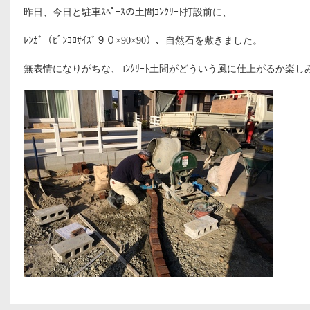
昨日、今日と駐車ｽﾍﾟｰｽの土間ｺﾝｸﾘｰﾄ打設前に、
ﾚﾝｶﾞ（ﾋﾟﾝｺﾛｻｲｽﾞ９０×90×90）、自然石を敷きました。
無表情になりがちな、ｺﾝｸﾘｰﾄ土間がどういう風に仕上がるか楽し