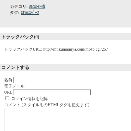
カテゴリ
:
新築外構
タグ
:
駐車ｽﾍﾟｰｽ
トラックバック(0)
トラックバックURL: http://mt.kumamiya.com/mt-tb.cgi/267
コメントする
名前
電子メール
URL
ログイン情報を記憶
コメント (スタイル用のHTMLタグを使えます)