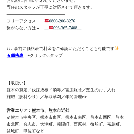
お気軽にお問い合わせくださいませ。
専任のスタッフが丁寧に対応させて頂きます。
——————————————
フリーアクセス
0800-200-3276
繋がらない方は→
096-365-7408
——————————————
↓↓↓ 事前に価格表で料金をご確認いただくことも可能です
★価格表
⇦クリックorタップ
【取扱い】
庭木の剪定／伐採抜根／消毒／害虫駆除／芝生のお手入れ
施肥（肥料やり）／草取草刈／年間管理etc.
営業エリア：熊本市、熊本市近郊
※熊本市中央区、熊本市東区、熊本市南区、熊本市西区、熊本
市北区、合志市、大津町、菊陽町、西原村、御船町、嘉島町、
益城町、甲佐町など