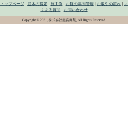
トップページ
|
庭木の剪定
|
施工例
|
お庭の年間管理
|
お取引の流れ
|
よ
くある質問
|
お問い合わせ
Copyright © 2021, 株式会社熊宮庭苑, All Rights Reserved.